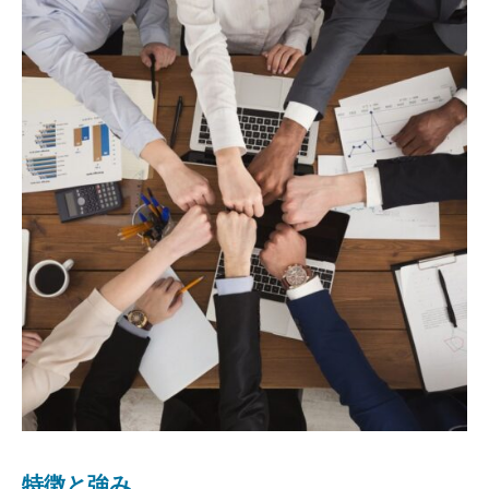
特徴と強み
企業理念
代表者御挨拶