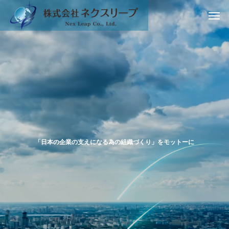
「
日
本
の
企
業
の
支
え
に
な
る
為
の
組
織
づ
く
り
」
を
モ
ッ
ト
ー
に