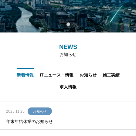
一
番
頼
れ
る
パ
ー
ト
ナ
ー
で
あ
り
続
け
た
い
NEWS
お知らせ
新着情報
ITニュース・情報
お知らせ
施工実績
求人情報
2025.11.25
お知らせ
年末年始休業のお知らせ