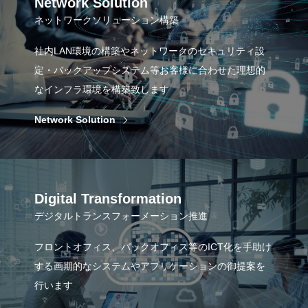
Network Solution
ネットワークソリューション構築
社内LAN環境の構築やネットワークのセキュリティ設
定・バックアップシステム等お客様に合わせた理想的
なインフラ環境を構築致します
Network Solution
Digital Transformation
デジタルトランスフォーメーション推進
フロントオフィス、バックオフィス等のICT化を手助け
する画期的なシステムやアプリケーションの御提案を
行います