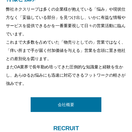
新時代のICT化の推進とサステナブルを意識した日
弊社ネクスリープは多くの企業様が抱えている「悩み」や現状仕
１．提供するサービスの付加価値を重視しお客様に感動を与えら
本へ
方なく「妥協している部分」を見つけ出し、いかに有益な情報や
れる企業であること
サービスを提供できるかを一番重要視して日々の営業活動に臨ん
弊社は現代社会において、多くの企業に取り巻いている
でいます。
ＩＴ問題を共に寄り添い、解決し、ＤＸ推進を後押しすることで
これまで大多数を占めていた「物売りとしての」営業ではなく、
２．お客様と真摯に向き合い、人との縁を大切にし、社員1人1人
地域の活性化ひいては日本企業の活性化を目指します。
「痒い所まで手が届く付加価値を与える」営業を念頭に置き他社
が信頼され選ばれ続ける存在になること
またサステナブルを意識し、環境事業を推進することにより
との差別化を図ります。
企業だけでなく日本全体の環境を守り、エネルギーの自給自足化
またOA業界で長年勤め培ってきた圧倒的な知識量と経験を生か
を後押し致します。
し、あらゆるお悩みにも迅速に対応できるフットワークの軽さが
３．再生エネルギー事業に取り組み、自然環境だけでなく人々の
多くの人々の幸せを創造し、選ばれる企業になれるよう励んで参
強みです。
暮らしも豊かにすること
ります。
会社概要
会社概要
会社概要
RECRUIT